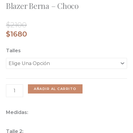
Blazer Berna – Choco
El
El
$
2100
Precio
Precio
$
1680
Original
Actual
Blazer
Talles
Era:
Es:
Berna
$2100.
$1680.
-
Choco
Cantidad
AÑADIR AL CARRITO
Medidas:
Talle 2: