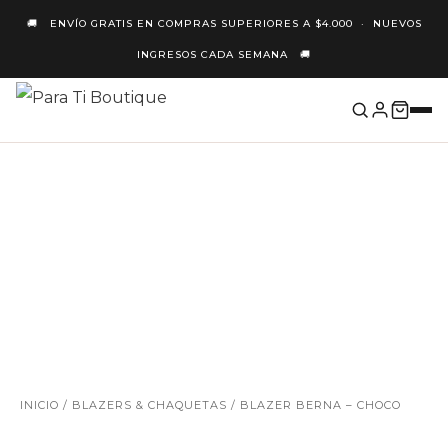
Ir
🚚 ENVÍO GRATIS EN COMPRAS SUPERIORES A $4.000 · NUEVOS
Al
INGRESOS CADA SEMANA 🚚
Contenido
NUEVO
INICIO
/
BLAZERS & CHAQUETAS
/ BLAZER BERNA – CHOCO