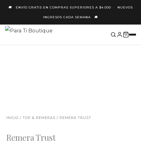
Ir
🚚 ENVÍO GRATIS EN COMPRAS SUPERIORES A $4.000 · NUEVOS
Al
INGRESOS CADA SEMANA 🚚
Contenido
NUEVO
INICIO
/
TOP & REMERAS
/ REMERA TRUST
Remera Trust