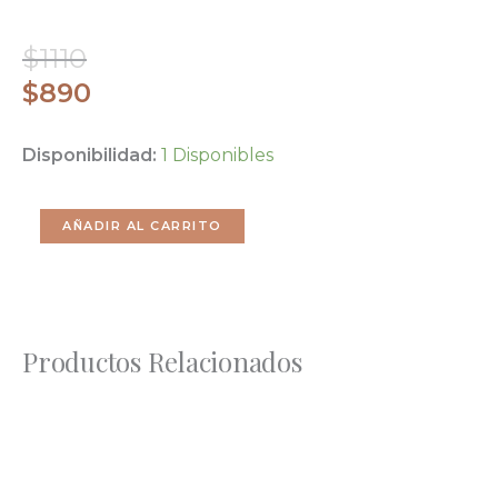
El
El
$
1110
Precio
Precio
$
890
Original
Actual
Remera
Disponibilidad:
1 Disponibles
Era:
Es:
Trust
$1110.
$890.
Cantidad
AÑADIR AL CARRITO
Productos Relacionados