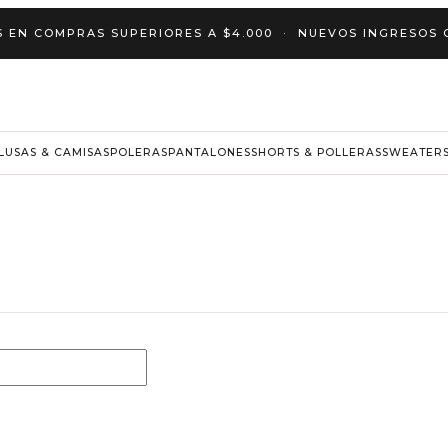
torio
S EN COMPRAS SUPERIORES A $4.000 · NUEVOS INGRESOS
LUSAS & CAMISAS
POLERAS
PANTALONES
SHORTS & POLLERAS
SWEATERS