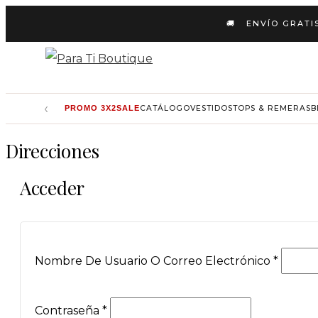
Ir
Obligatorio
Obligatorio
Obligatorio
Obliga
🚚 ENVÍO GRATI
Al
Contenido
‹
PROMO 3X2
SALE
CATÁLOGO
VESTIDOS
TOPS & REMERAS
B
Direcciones
Acceder
Nombre De Usuario O Correo Electrónico
*
Contraseña
*