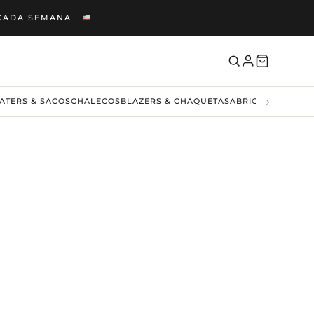
S CADA SEMANA
›
ATERS & SACOS
CHALECOS
BLAZERS & CHAQUETAS
ABRIGOS & CAMP