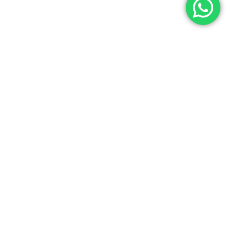
+20 AÑOS
rd Y Más
Vistiendo A La Mujer Uruguaya Desde 2004