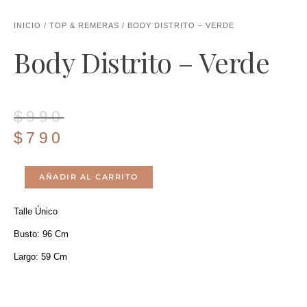
INICIO
/
TOP & REMERAS
/ BODY DISTRITO – VERDE
Body Distrito – Verde
El
El
$
990
precio
precio
$
790
original
actual
Body
era:
es:
AÑADIR AL CARRITO
Distrito
$990.
$790.
Talle Único
-
Busto: 96 Cm
Verde
Largo: 59 Cm
Cantidad