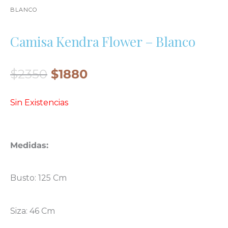
BLANCO
Camisa Kendra Flower – Blanco
El
El
$
2350
$
1880
Precio
Precio
Sin Existencias
Original
Actual
Era:
Es:
$2350.
$1880.
Medidas:
Busto: 125 Cm
Siza: 46 Cm