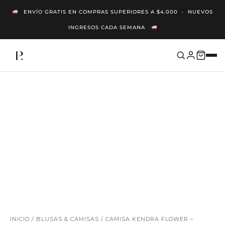
Ir
ENVÍO GRATIS EN COMPRAS SUPERIORES A $4.000 · NUEVOS
Al
INGRESOS CADA SEMANA
Contenido
NUEVO
INICIO
/
BLUSAS & CAMISAS
/ CAMISA KENDRA FLOWER –