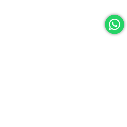
ENVÍO GRATIS
CAMBIOS FÁCILES
En Compras Mayores A $4.000 A
30 Días Para Cambiar Tu
Todo Uruguay
Compra Sin Costo