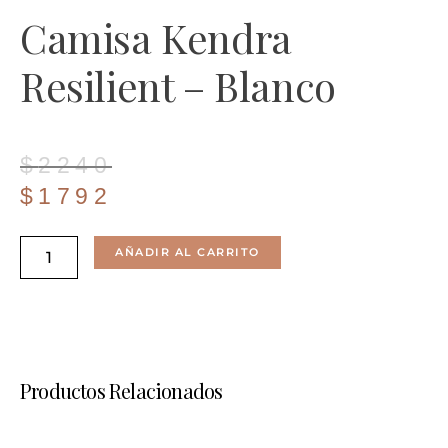
Camisa Kendra
Resilient – Blanco
El
El
$
2240
precio
precio
$
1792
original
actual
Camisa
era:
es:
AÑADIR AL CARRITO
Kendra
$2240.
$1792.
Resilient
-
Blanco
Productos Relacionados
Cantidad