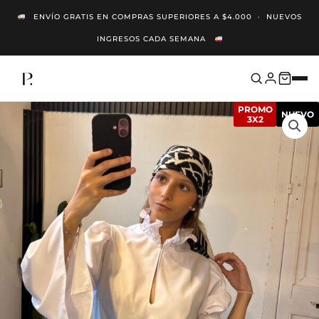
Ir
ENVÍO GRATIS EN COMPRAS SUPERIORES A $4.000 · NUEVOS
Al
INGRESOS CADA SEMANA
Contenido
PROMO
NUEVO
3X2