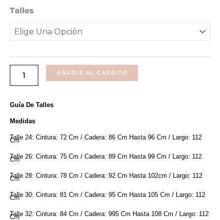
Denim
Talles
era:
es:
Semioxford
$2360.
$1890.
Fira
Cantidad
AÑADIR AL CARRITO
Guía De Talles
Medidas
Talle 24: Cintura: 72 Cm / Cadera: 86 Cm Hasta 96 Cm / Largo: 112
Cm
Talle 26: Cintura: 75 Cm / Cadera: 89 Cm Hasta 99 Cm / Largo: 112
Cm
Talle 28: Cintura: 78 Cm / Cadera: 92 Cm Hasta 102cm / Largo: 112
Cm
Talle 30: Cintura: 81 Cm / Cadera: 95 Cm Hasta 105 Cm / Largo: 112
Cm
Talle 32: Cintura: 84 Cm / Cadera: 995 Cm Hasta 108 Cm / Largo: 112
Cm