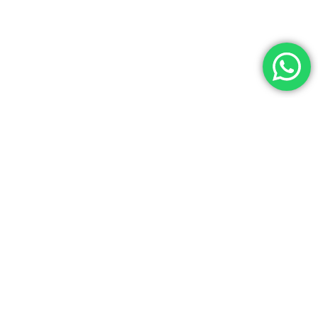
ENVÍO GRATIS
CAMBIOS FÁCILES
En Compras Mayores A $4.000 A
30 Días Para Cambiar Tu
Todo Uruguay
Compra Sin Costo