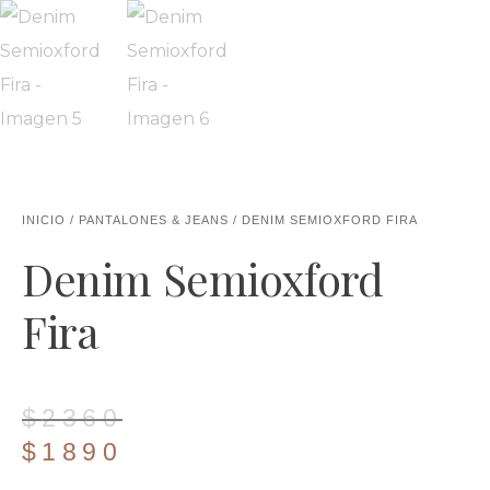
INICIO
/
PANTALONES & JEANS
/ DENIM SEMIOXFORD FIRA
Denim Semioxford
Fira
El
El
$
2360
precio
precio
$
1890
original
actual