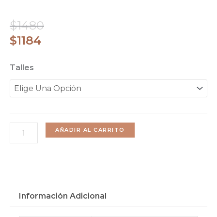
El
El
$
1480
Precio
Precio
$
1184
Original
Actual
Mini
Talles
Era:
Es:
Kendra
$1480.
$1184.
Prita
Cantidad
AÑADIR AL CARRITO
Información Adicional