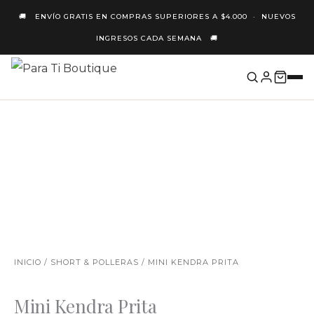
Ir
🚚 ENVÍO GRATIS EN COMPRAS SUPERIORES A $4.000 · NUEVOS
Al
INGRESOS CADA SEMANA 🚚
Contenido
PROMO
NUEVO
3X2
INICIO
/
SHORT & POLLERAS
/ MINI KENDRA PRITA
Mini Kendra Prita