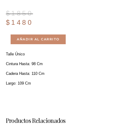
El
El
$
1850
precio
precio
$
1480
original
actual
Pantalon
era:
es:
AÑADIR AL CARRITO
Vibe
$1850.
$1480.
Talle Único
-
Cintura Hasta: 98 Cm
Negro
Cadera Hasta: 110 Cm
Cantidad
Largo: 109 Cm
Productos Relacionados