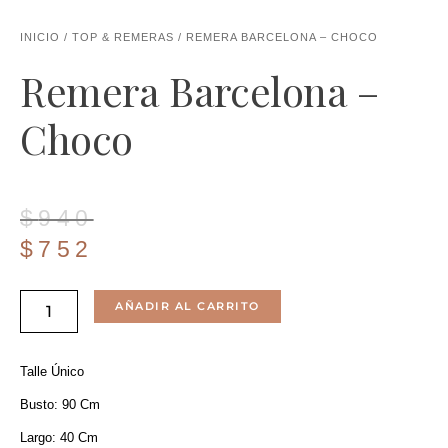
INICIO
/
TOP & REMERAS
/ REMERA BARCELONA – CHOCO
Remera Barcelona –
Choco
El
El
$
940
precio
precio
$
752
original
actual
Remera
era:
es:
AÑADIR AL CARRITO
Barcelona
$940.
$752.
-
Talle Único
Choco
Busto: 90 Cm
Cantidad
Largo: 40 Cm