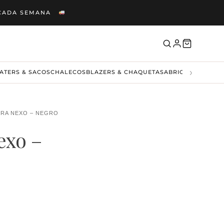
S CADA SEMANA
›
ATERS & SACOS
CHALECOS
BLAZERS & CHAQUETAS
ABRIGOS & CAMP
ERA NEXO – NEGRO
exo –