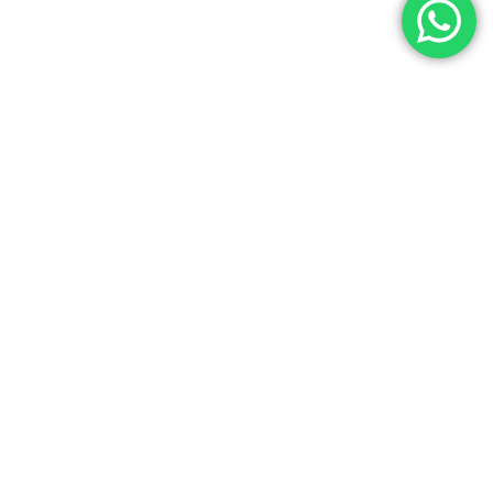
+20 AÑOS
rd Y Más
Vistiendo A La Mujer Uruguaya Desde 2004