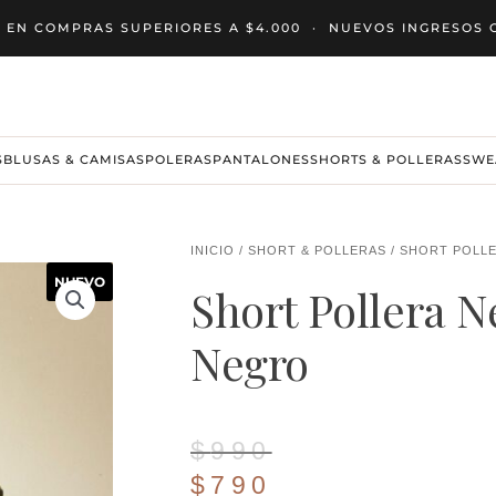
 EN COMPRAS SUPERIORES A $4.000 · NUEVOS INGRESO
S
BLUSAS & CAMISAS
POLERAS
PANTALONES
SHORTS & POLLERAS
SWE
INICIO
/
SHORT & POLLERAS
/ SHORT POLL
NUEVO
Short Pollera N
Negro
El
El
$
990
precio
precio
$
790