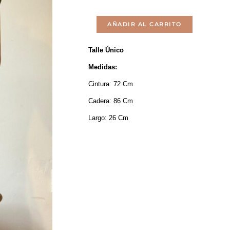
original
actual
Short
era:
es:
AÑADIR AL CARRITO
Pollera
$990.
$790.
Talle Único
Nexo
Medidas:
-
Cintura: 72 Cm
Negro
Cadera: 86 Cm
Cantidad
Largo: 26 Cm