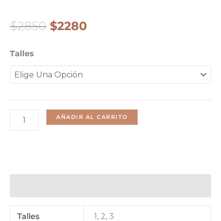
El
El
$
2850
$
2280
Precio
Precio
Falda
Talles
Original
Actual
Kendra
Era:
Es:
Cool
$2850.
$2280.
Cantidad
AÑADIR AL CARRITO
Información Adicional
Talles
1, 2, 3